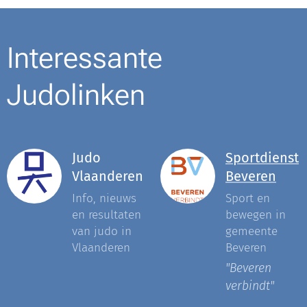
Interessante
Judolinken
Judo
Sportdienst
Vlaanderen
Beveren
Info, nieuws
Sport en
en resultaten
bewegen in
van judo in
gemeente
Vlaanderen
Beveren
"Beveren
verbindt"