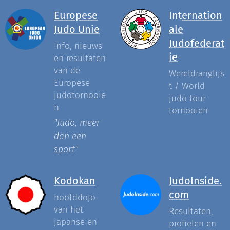
Europese
Int
ernation
Judo Unie
ale
Judofederat
Info, nieuws
ie
en resultaten
van de
Wereldranglijs
Europese
t / World
judotornooie
judo tour
n
tornooien
"Judo, meer
dan een
sport"
Kodokan
JudoInside.
com
hoofddojo
van het
Resultaten,
japanse en
profielen en